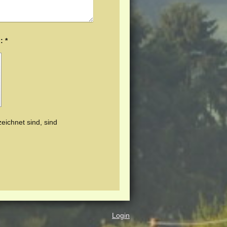
Captcha (Spam-Schutz-Code): *
eichnet sind, sind
Login