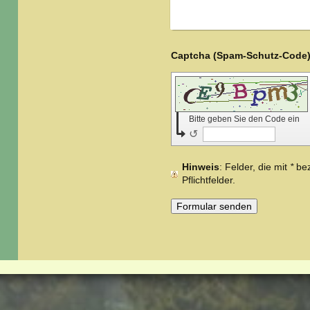
Bitte geben Sie den Code ein
↺
Hinweis
: Felder, die mit
*
bez
Pflichtfelder.