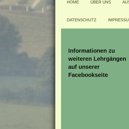
HOME
ÜBER UNS
AU
DATENSCHUTZ
IMPRESS
Informationen zu
weiteren Lehrgängen
auf unserer
Facebookseite