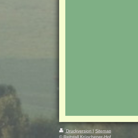
Druckversion
|
Sitemap
© Reitstall Krüschener-Hof