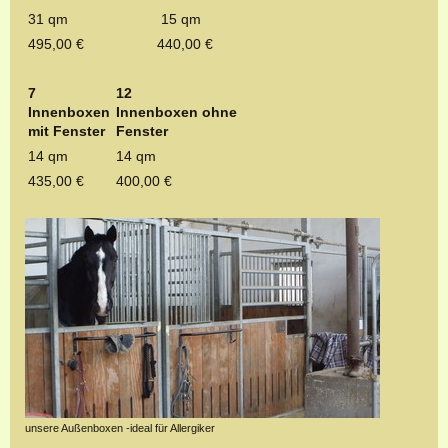
31 qm
15 qm
495,00 €
440,00 €
7
12
Innenboxen
Innenboxen ohne
mit Fenster
Fenster
14 qm
14 qm
435,00 €
400,00 €
unsere Außenboxen -ideal für Allergiker